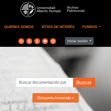
Skip to main content
QUIENES SOMOS
SITIOS DE INTERÉS
FONDOS
Iniciar sesión
Buscar
Búsqueda Avanzada »