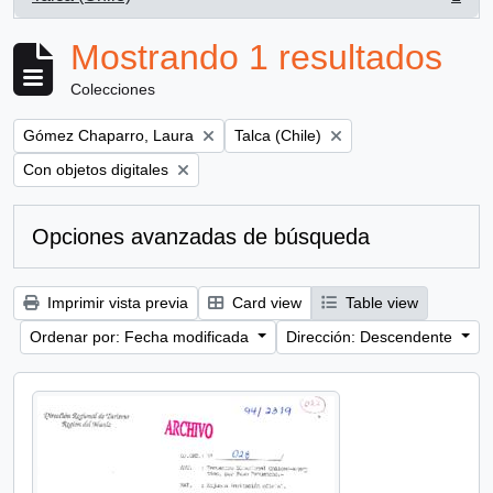
, 1 resultados
Mostrando 1 resultados
Colecciones
Remove filter:
Remove filter:
Gómez Chaparro, Laura
Talca (Chile)
Remove filter:
Con objetos digitales
Opciones avanzadas de búsqueda
Imprimir vista previa
Card view
Table view
Ordenar por: Fecha modificada
Dirección: Descendente