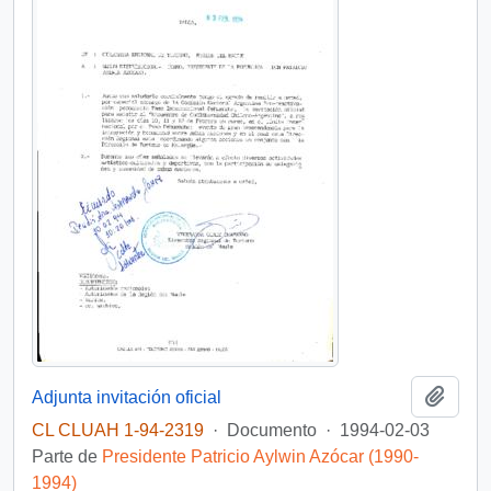
Añadi
Adjunta invitación oficial
CL CLUAH 1-94-2319
·
Documento
·
1994-02-03
Parte de
Presidente Patricio Aylwin Azócar (1990-
1994)