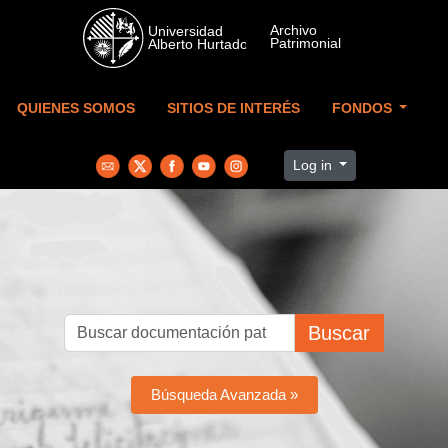
Skip to main content
QUIENES SOMOS
SITIOS DE INTERÉS
FONDOS
Log in
Buscar
Búsqueda Avanzada »