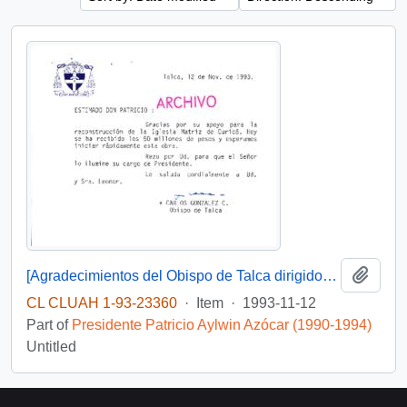
Add t
[Agradecimientos del Obispo de Talca dirigidos al Presidente Patricio Aylwin por el apoyo en la reconstrucción de la Iglesia Matriz de Curicó]
CL CLUAH 1-93-23360
·
Item
·
1993-11-12
Part of
Presidente Patricio Aylwin Azócar (1990-1994)
Untitled