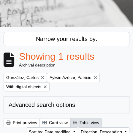
Narrow your results by:
Showing 1 results
Archival description
Remove filter:
Remove filter:
González, Carlos
Aylwin Azócar, Patricio
Remove filter:
With digital objects
Advanced search options
Print preview
Card view
Table view
Sort by: Date modified
Direction: Descending