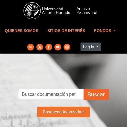
Skip to main content
QUIENES SOMOS
SITIOS DE INTERÉS
FONDOS
Log in
Buscar
Búsqueda Avanzada »