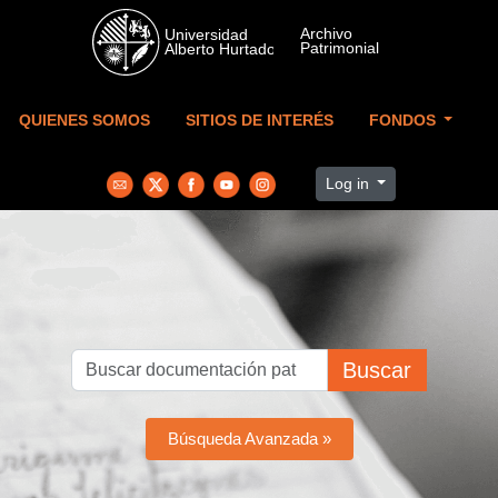
Skip to main content
QUIENES SOMOS
SITIOS DE INTERÉS
FONDOS
Log in
Buscar
Búsqueda Avanzada »