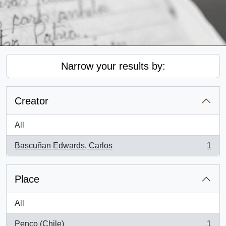
Narrow your results by:
Creator
All
Bascuñan Edwards, Carlos
1
, 1 results
Place
All
Penco (Chile)
1