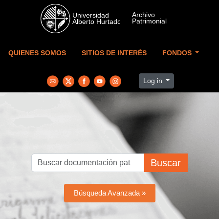
Skip to main content
QUIENES SOMOS
SITIOS DE INTERÉS
FONDOS
Log in
Buscar
Búsqueda Avanzada »