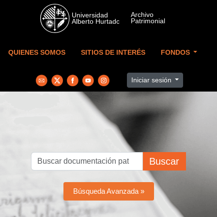
Skip to main content
QUIENES SOMOS
SITIOS DE INTERÉS
FONDOS
Iniciar sesión
Buscar
Búsqueda Avanzada »