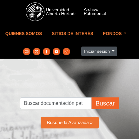
Skip to main content
QUIENES SOMOS
SITIOS DE INTERÉS
FONDOS
Iniciar sesión
Buscar
Búsqueda Avanzada »