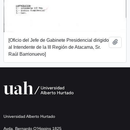
[Oficio del Jefe de Gabinete Presidencial dirigido
Añadi
al Intendente de la III Región de Atacama, Sr.
Raúl Barrionuevo]
Universidad Alberto Hurtado
Avda. Bernardo O’Higgins 1825