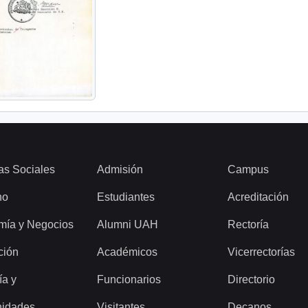
as Sociales
Admisión
Campus
ho
Estudiantes
Acreditación
mía y Negocios
Alumni UAH
Rectoría
ción
Académicos
Vicerrectorías
ía y
Funcionarios
Directorio
idades
Visitantes
Decanos