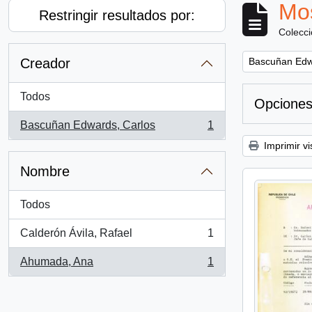
Mos
Restringir resultados por:
Colecc
Remove filter:
Creador
Bascuñan Edw
Todos
Opciones
Bascuñan Edwards, Carlos
1
, 1 resultados
Imprimir vi
Nombre
Todos
Calderón Ávila, Rafael
1
, 1 resultados
Ahumada, Ana
1
, 1 resultados