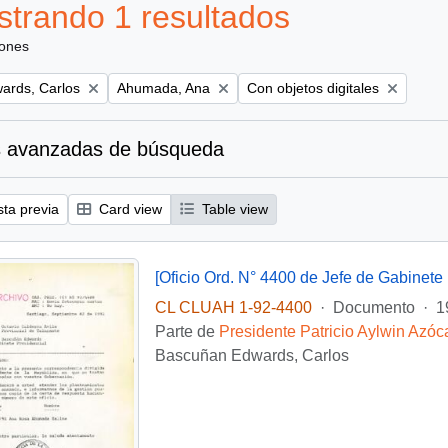
trando 1 resultados
iones
Remove filter:
Remove filter:
ards, Carlos
Ahumada, Ana
Con objetos digitales
 avanzadas de búsqueda
sta previa
Card view
Table view
[Oficio Ord. N° 4400 de Jefe de Gabinete 
CL CLUAH 1-92-4400
·
Documento
·
1
Parte de
Presidente Patricio Aylwin Azóc
Bascuñan Edwards, Carlos