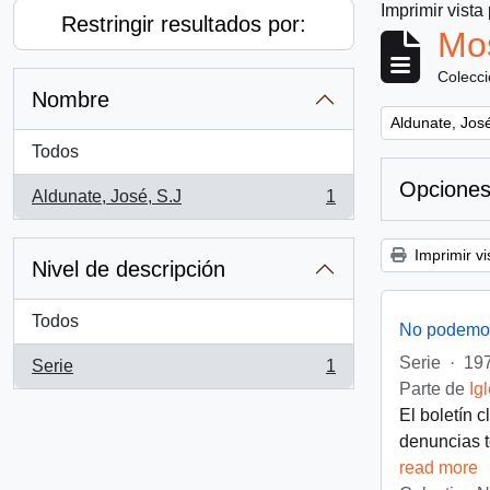
Imprimir vista
Restringir resultados por:
Mos
Colecc
Nombre
Remove filter:
Aldunate, José
Todos
Opciones
Aldunate, José, S.J
1
, 1 resultados
Imprimir vi
Nivel de descripción
Todos
No podemos
Serie
·
197
Serie
1
, 1 resultados
Parte de
Ig
El boletín 
denuncias t
read more