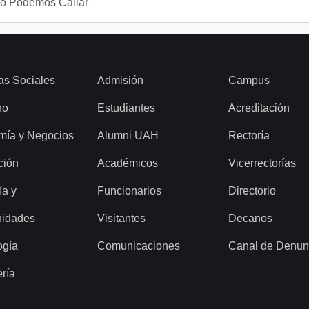
No Podemos Callar
as Sociales
Admisión
Campus
ho
Estudiantes
Acreditación
mía y Negocios
Alumni UAH
Rectoría
ción
Académicos
Vicerrectorías
ía y
Funcionarios
Directorio
idades
Visitantes
Decanos
ogía
Comunicaciones
Canal de Denun
ería