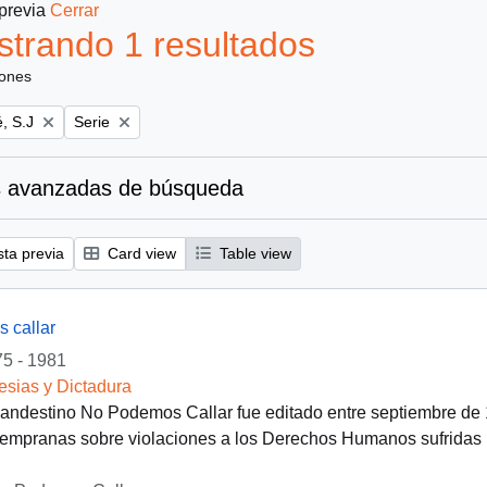
 previa
Cerrar
trando 1 resultados
iones
Remove filter:
, S.J
Serie
 avanzadas de búsqueda
sta previa
Card view
Table view
 callar
5 - 1981
lesias y Dictadura
clandestino No Podemos Callar fue editado entre septiembre de
empranas sobre violaciones a los Derechos Humanos sufridas po