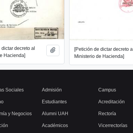
 dictar decreto al
[Petición de dictar decreto a
Añadir al portapapeles
de Hacienda]
Ministerio de Hacienda]
as Sociales
Admisión
Campus
ho
Estudiantes
Acreditación
mía y Negocios
Alumni UAH
Rectoría
ción
Académicos
Vicerrectorías