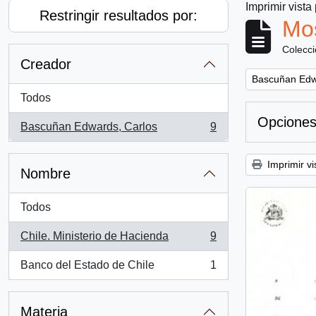
Imprimir vista
Restringir resultados por:
Mos
Colecc
Creador
Remove filter:
Bascuñan Edw
Todos
Opciones
Bascuñan Edwards, Carlos
9
, 9 resultados
Imprimir vi
Nombre
Todos
Chile. Ministerio de Hacienda
9
, 9 resultados
Banco del Estado de Chile
1
, 1 resultados
Materia