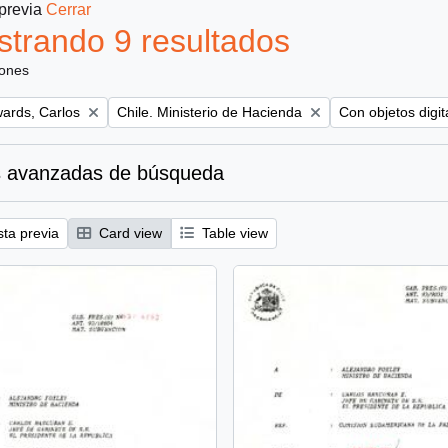
 previa
Cerrar
trando 9 resultados
iones
Remove filter:
Remove filter:
ards, Carlos
Chile. Ministerio de Hacienda
Con objetos digit
 avanzadas de búsqueda
sta previa
Card view
Table view