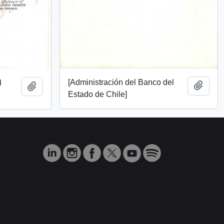
[Administración del Banco del
l
Añadi
Añadir al portapapeles
Estado de Chile]