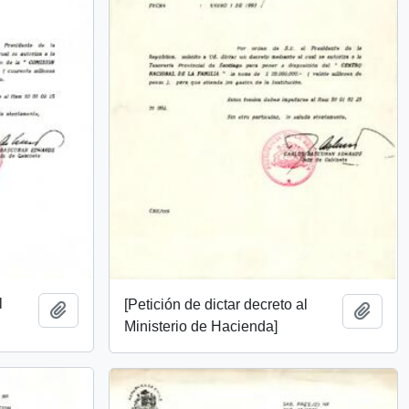
l
[Petición de dictar decreto al
Añadir al portapapeles
Añadi
Ministerio de Hacienda]