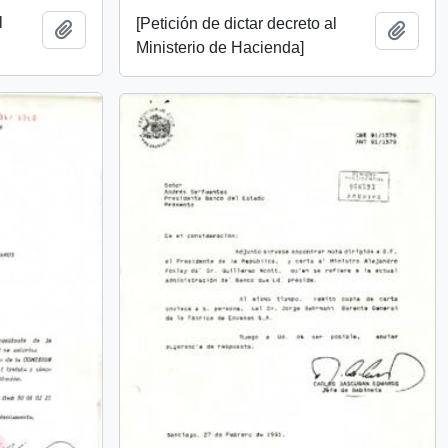
l
[Petición de dictar decreto al
Añadir al portapapeles
Añadi
Ministerio de Hacienda]