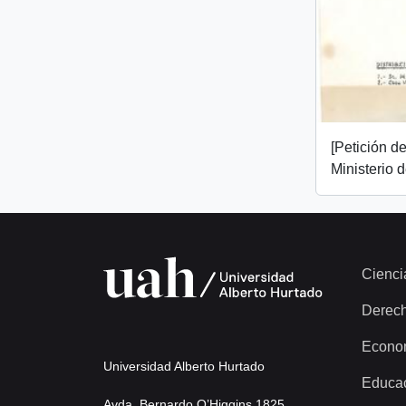
[Petición de
Ministerio 
Cienci
Derec
Econo
Universidad Alberto Hurtado
Educa
Avda. Bernardo O’Higgins 1825