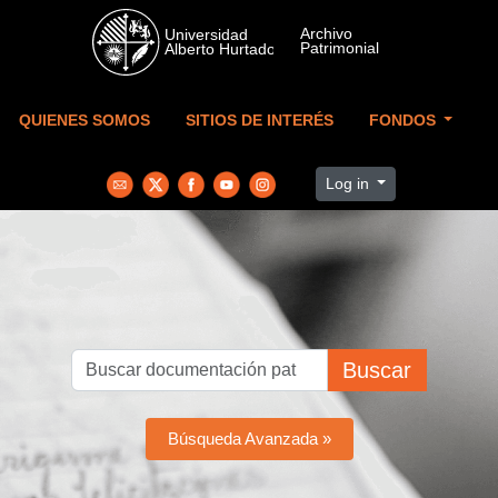
Skip to main content
QUIENES SOMOS
SITIOS DE INTERÉS
FONDOS
Log in
Buscar
Búsqueda Avanzada »