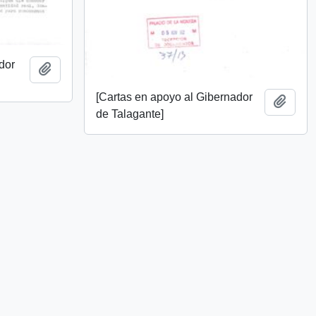
dor
Añadir al portapapeles
[Cartas en apoyo al Gibernador
Añadi
de Talagante]