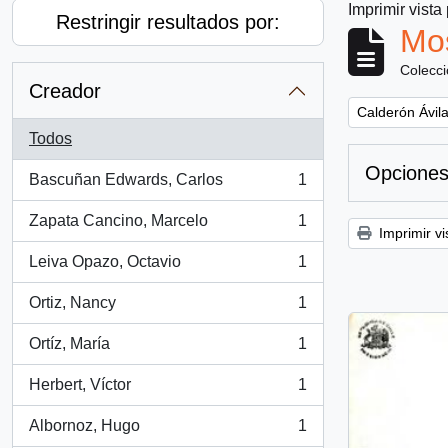
Imprimir vista
Restringir resultados por:
Mos
Colecc
Creador
Remove filter:
Calderón Ávila
Todos
Opciones
Bascuñan Edwards, Carlos
1
, 1 resultados
Zapata Cancino, Marcelo
1
, 1 resultados
Imprimir vi
Leiva Opazo, Octavio
1
, 1 resultados
Ortiz, Nancy
1
, 1 resultados
Ortíz, María
1
, 1 resultados
Herbert, Víctor
1
, 1 resultados
Albornoz, Hugo
1
, 1 resultados