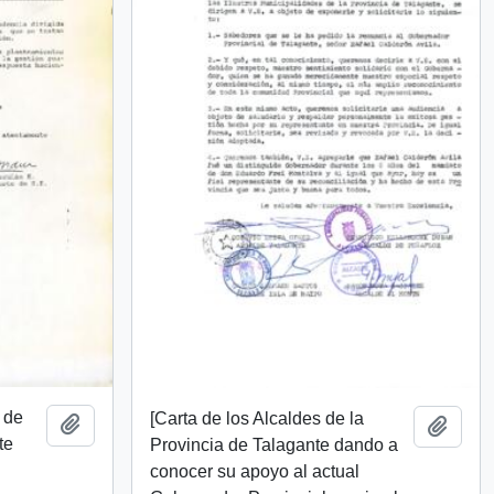
e de
[Carta de los Alcaldes de la
Añadir al portapapeles
Añadi
te
Provincia de Talagante dando a
conocer su apoyo al actual