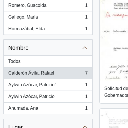
Romero, Guacolda
1
, 1 resultados
Gallego, María
1
, 1 resultados
Hormazábal, Elda
1
, 1 resultados
Nombre
Todos
Calderón Ávila, Rafael
7
, 7 resultados
Aylwin Azócar, Patricio1
1
, 1 resultados
Solicitud d
Gobernador
Aylwin Azócar, Patricio
1
, 1 resultados
Ahumada, Ana
1
, 1 resultados
Lugar