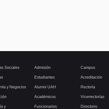
as Sociales
Admisión
Campus
ho
Estudiantes
Acreditación
mía y Negocios
Alumni UAH
Rectoría
ción
Académicos
Vicerrectorías
ía y
Funcionarios
Directorio