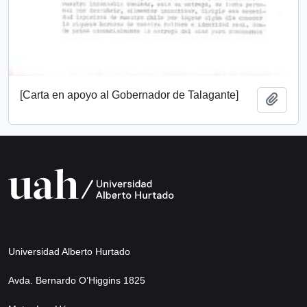
[Carta en apoyo al Gobernador de Talagante]
Añadi
Universidad Alberto Hurtado
Avda. Bernardo O’Higgins 1825