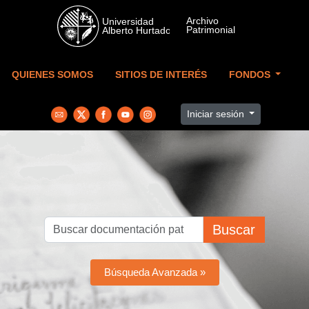
Skip to main content
QUIENES SOMOS
SITIOS DE INTERÉS
FONDOS
Iniciar sesión
Buscar
Búsqueda Avanzada »