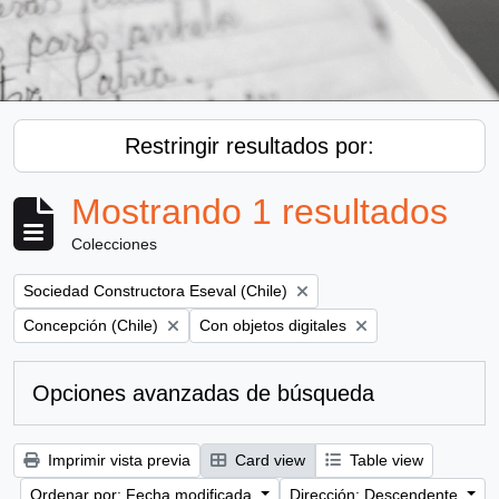
Restringir resultados por:
Mostrando 1 resultados
Colecciones
Remove filter:
Sociedad Constructora Eseval (Chile)
Remove filter:
Remove filter:
Concepción (Chile)
Con objetos digitales
Opciones avanzadas de búsqueda
Imprimir vista previa
Card view
Table view
Ordenar por: Fecha modificada
Dirección: Descendente