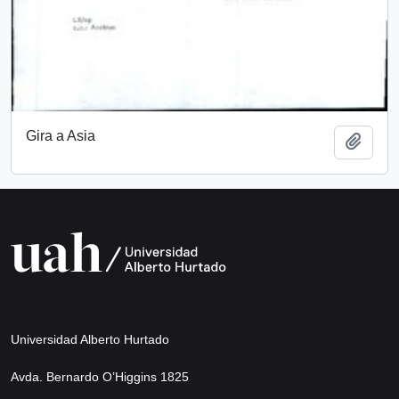
Gira a Asia
Añadi
Universidad Alberto Hurtado
Avda. Bernardo O’Higgins 1825