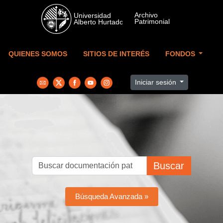
Skip to main content
QUIENES SOMOS
SITIOS DE INTERÉS
FONDOS
Iniciar sesión
Buscar
Búsqueda Avanzada »