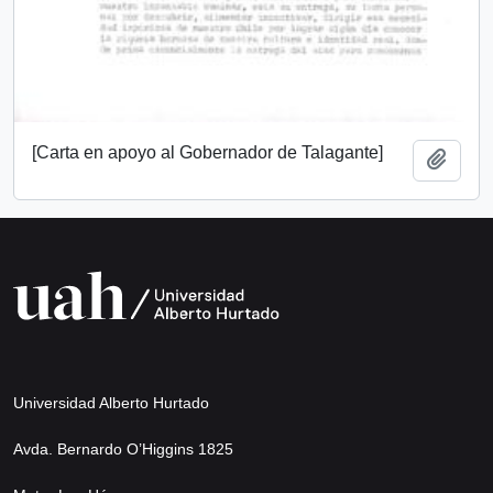
[Carta en apoyo al Gobernador de Talagante]
Añadi
Universidad Alberto Hurtado
Avda. Bernardo O’Higgins 1825