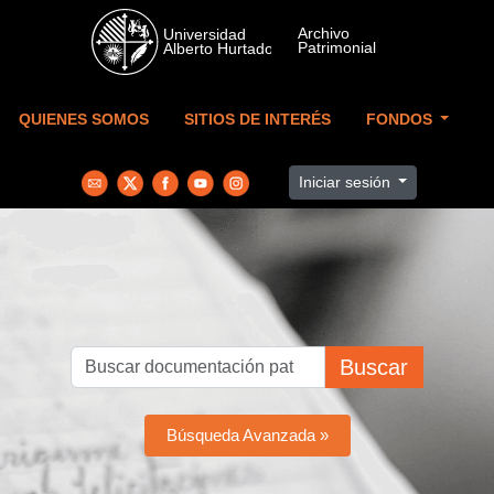
Skip to main content
QUIENES SOMOS
SITIOS DE INTERÉS
FONDOS
Iniciar sesión
Buscar
Búsqueda Avanzada »