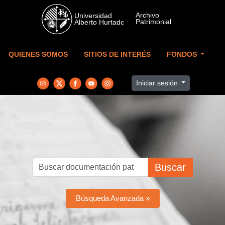
Skip to main content
QUIENES SOMOS
SITIOS DE INTERÉS
FONDOS
Iniciar sesión
Buscar
Búsqueda Avanzada »