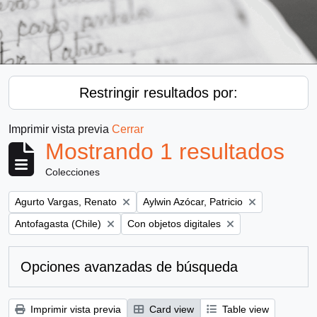
Restringir resultados por:
Imprimir vista previa
Cerrar
Mostrando 1 resultados
Colecciones
Remove filter:
Remove filter:
Agurto Vargas, Renato
Aylwin Azócar, Patricio
Remove filter:
Remove filter:
Antofagasta (Chile)
Con objetos digitales
Opciones avanzadas de búsqueda
Imprimir vista previa
Card view
Table view