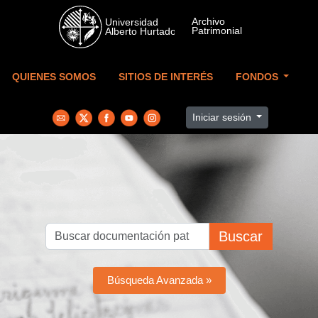
Skip to main content
QUIENES SOMOS
SITIOS DE INTERÉS
FONDOS
Iniciar sesión
Buscar
Búsqueda Avanzada »