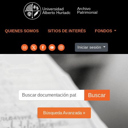
Skip to main content
QUIENES SOMOS
SITIOS DE INTERÉS
FONDOS
Iniciar sesión
Buscar
Búsqueda Avanzada »