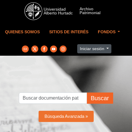
Skip to main content
QUIENES SOMOS
SITIOS DE INTERÉS
FONDOS
Iniciar sesión
Buscar
Búsqueda Avanzada »