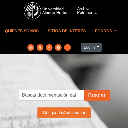
Skip to main content
QUIENES SOMOS
SITIOS DE INTERÉS
FONDOS
Log in
Buscar
Búsqueda Avanzada »