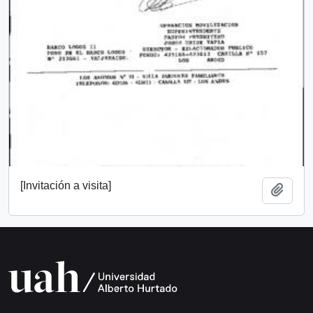
[Invitación a visita]
Add t