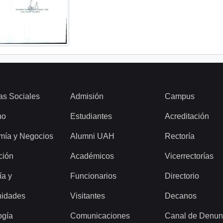
as Sociales
Admisión
Campus
ho
Estudiantes
Acreditación
mía y Negocios
Alumni UAH
Rectoría
ción
Académicos
Vicerrectorías
ía y
Funcionarios
Directorio
idades
Visitantes
Decanos
ogía
Comunicaciones
Canal de Denun