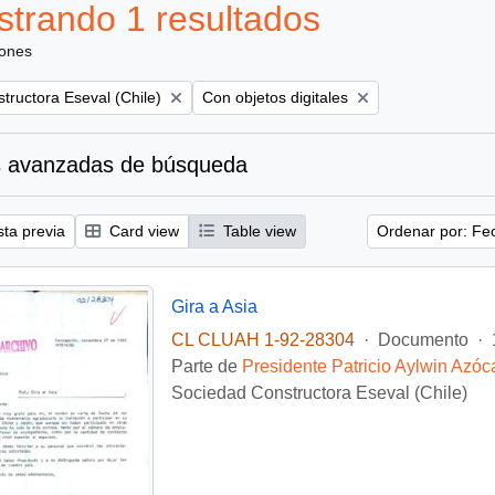
trando 1 resultados
iones
Remove filter:
tructora Eseval (Chile)
Con objetos digitales
 avanzadas de búsqueda
sta previa
Card view
Table view
Ordenar por: Fe
Gira a Asia
CL CLUAH 1-92-28304
·
Documento
·
Parte de
Presidente Patricio Aylwin Azóc
Sociedad Constructora Eseval (Chile)