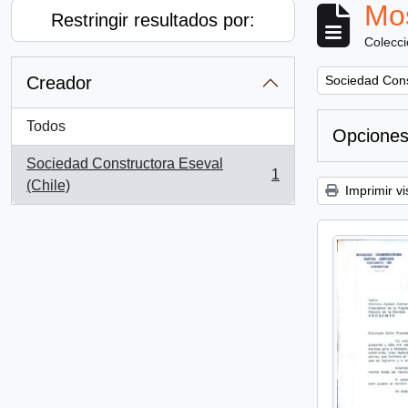
Mos
Restringir resultados por:
Colecc
Remove filter:
Creador
Sociedad Cons
Todos
Opciones
Sociedad Constructora Eseval
1
, 1 resultados
(Chile)
Imprimir vi