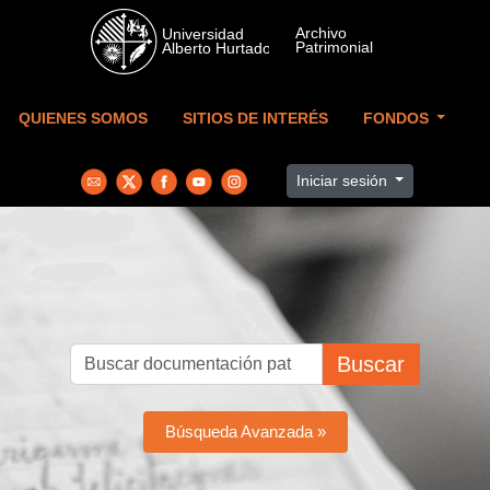
Skip to main content
QUIENES SOMOS
SITIOS DE INTERÉS
FONDOS
Iniciar sesión
Buscar
Búsqueda Avanzada »