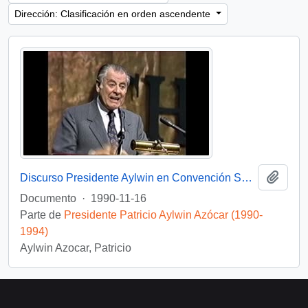
Dirección: Clasificación en orden ascendente
Añadi
Discurso Presidente Aylwin en Convención Santiago: Video
Documento
·
1990-11-16
Parte de
Presidente Patricio Aylwin Azócar (1990-
1994)
Aylwin Azocar, Patricio