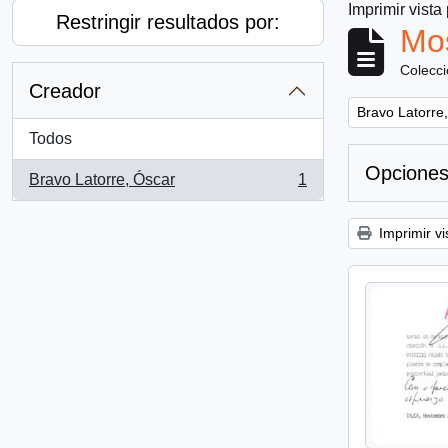
Imprimir vista
Restringir resultados por:
Mos
Colecc
Creador
Remove filter:
Bravo Latorre
Todos
Opciones
Bravo Latorre, Óscar
1
, 1 resultados
Imprimir vi