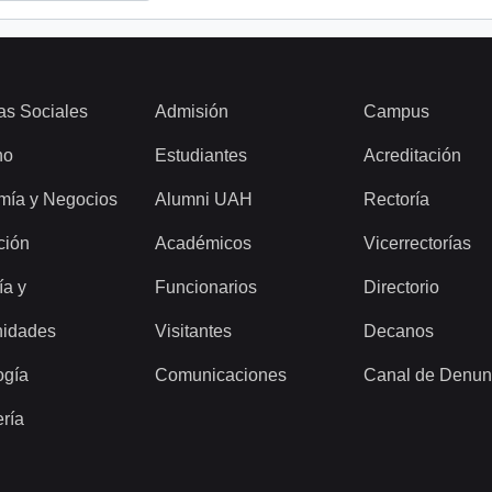
as Sociales
Admisión
Campus
ho
Estudiantes
Acreditación
mía y Negocios
Alumni UAH
Rectoría
ción
Académicos
Vicerrectorías
ía y
Funcionarios
Directorio
idades
Visitantes
Decanos
ogía
Comunicaciones
Canal de Denun
ería