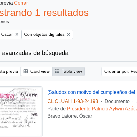
 previa
Cerrar
trando 1 resultados
iones
Remove filter:
, Óscar
Con objetos digitales
 avanzadas de búsqueda
sta previa
Card view
Table view
Ordenar por: Fe
[Saludos con motivo del cumpleaños del 
CL CLUAH 1-93-24198
·
Documento
·
Parte de
Presidente Patricio Aylwin Azóc
Bravo Latorre, Óscar