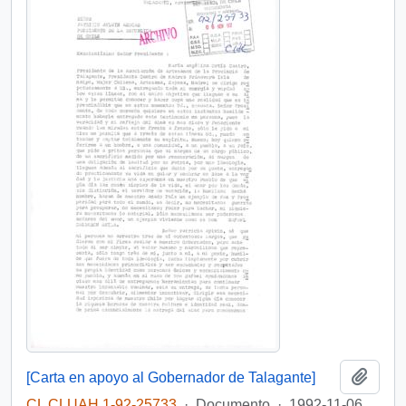
Añadi
[Carta en apoyo al Gobernador de Talagante]
CL CLUAH 1-92-25733
·
Documento
·
1992-11-06