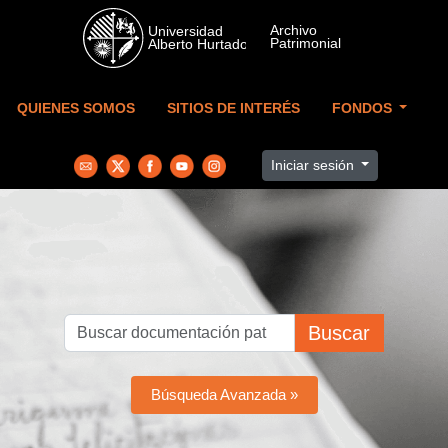
Skip to main content
QUIENES SOMOS
SITIOS DE INTERÉS
FONDOS
Iniciar sesión
Buscar
Búsqueda Avanzada »