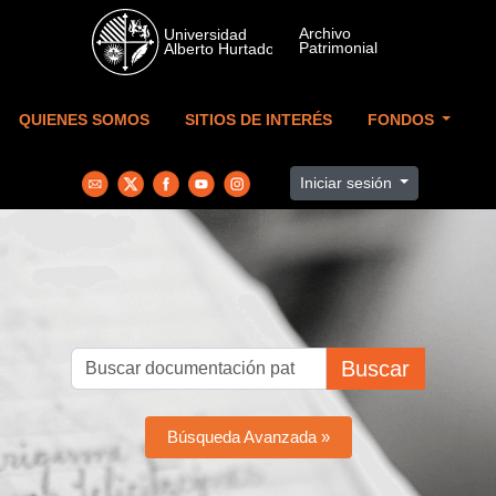
Skip to main content
QUIENES SOMOS
SITIOS DE INTERÉS
FONDOS
Iniciar sesión
Buscar
Búsqueda Avanzada »