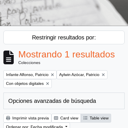
Restringir resultados por:
Mostrando 1 resultados
Colecciones
Remove filter:
Remove filter:
Infante Alfonso, Patricio
Aylwin Azócar, Patricio
Remove filter:
Con objetos digitales
Opciones avanzadas de búsqueda
Imprimir vista previa
Card view
Table view
Ordenar por: Fecha modificada