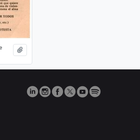
e
Añadir al portapapeles