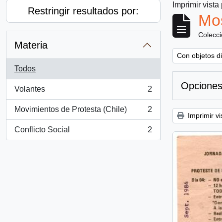
Imprimir vista
Restringir resultados por:
Mos
Colecc
Materia
Remove filter:
Con objetos di
Todos
Opciones
Volantes
2
, 2 resultados
Movimientos de Protesta (Chile)
2
, 2 resultados
Imprimir vi
Conflicto Social
2
, 2 resultados