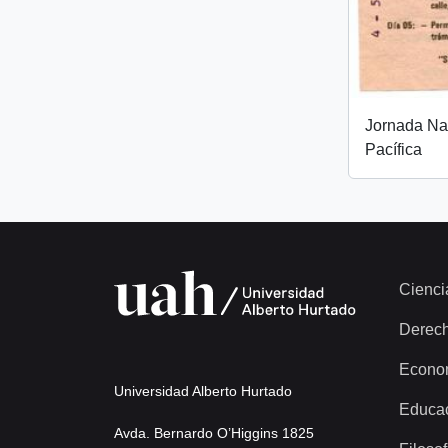
Jornada Nac
Pacífica
Cienci
Derec
Econo
Universidad Alberto Hurtado
Educa
Avda. Bernardo O’Higgins 1825