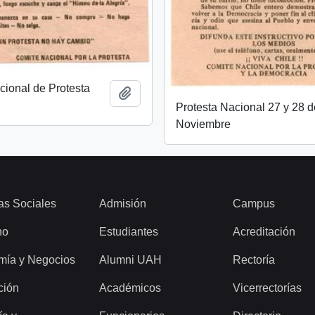
ional de Protesta
Añadir al portapapeles
Protesta Nacional 27 y 28 d
Noviembre
as Sociales
Admisión
Campus
ho
Estudiantes
Acreditación
mía y Negocios
Alumni UAH
Rectoría
ción
Académicos
Vicerrectorías