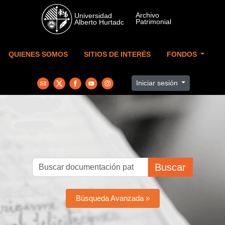
Skip to main content
QUIENES SOMOS
SITIOS DE INTERÉS
FONDOS
Iniciar sesión
Buscar
Búsqueda Avanzada »