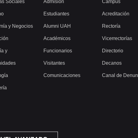
as Sociales
Admisión
Campus
ho
Estudiantes
Acreditación
mía y Negocios
Alumni UAH
Rectoría
ción
Académicos
Vicerrectorías
ía y
Funcionarios
Directorio
idades
Visitantes
Decanos
ogía
Comunicaciones
Canal de Denun
ería