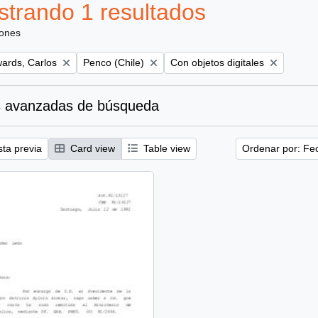
trando 1 resultados
iones
Remove filter:
Remove filter:
ards, Carlos
Penco (Chile)
Con objetos digitales
 avanzadas de búsqueda
sta previa
Card view
Table view
Ordenar por: Fe