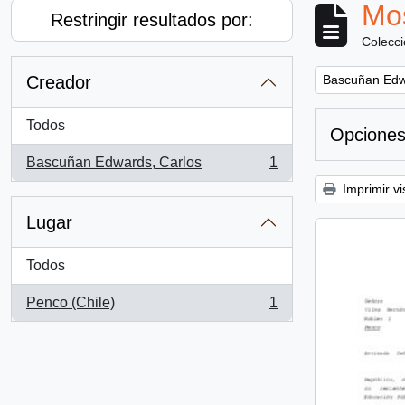
Mos
Restringir resultados por:
Colecc
Remove filter:
Creador
Bascuñan Edw
Todos
Opciones
Bascuñan Edwards, Carlos
1
, 1 resultados
Imprimir vi
Lugar
Todos
Penco (Chile)
1
, 1 resultados