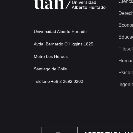
Cienci
Derec
Econo
Universidad Alberto Hurtado
Educa
Avda. Bernardo O’Higgins 1825
Filosof
Metro Los Héroes
Human
Santiago de Chile
Psicol
Teléfono +56 2 2692 0200
Ingeni