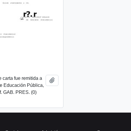
 carta fue remitida a
Añadir al portapapeles
de Educación Pública,
f. GAB. PRES. (0)