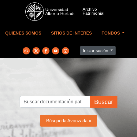
Skip to main content
QUIENES SOMOS
SITIOS DE INTERÉS
FONDOS
Iniciar sesión
Buscar
Búsqueda Avanzada »