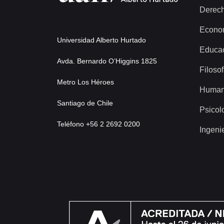
Derec
Econo
Universidad Alberto Hurtado
Educa
Avda. Bernardo O’Higgins 1825
Filosof
Metro Los Héroes
Human
Santiago de Chile
Psicol
Teléfono +56 2 2692 0200
Ingeni