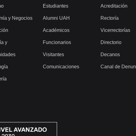
ho
Estudiantes
Acreditación
mía y Negocios
Alumni UAH
Rectoría
ción
Académicos
Vicerrectorías
ía y
Funcionarios
Directorio
idades
Visitantes
Decanos
ogía
Comunicaciones
Canal de Denun
ería