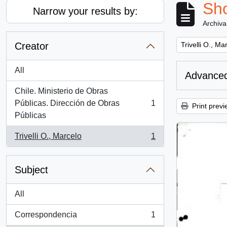
Sho
Narrow your results by:
Archiva
Remove filter:
Creator
Trivelli O., Ma
All
Advanced
Chile. Ministerio de Obras
Públicas. Dirección de Obras
1
Print previ
, 1 results
Públicas
Trivelli O., Marcelo
1
, 1 results
Subject
All
Correspondencia
1
, 1 results