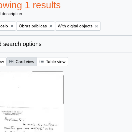
wing 1 results
l description
Remove filter:
Remove filter:
rcelo
Obras públicas
With digital objects
 search options
ew
Card view
Table view