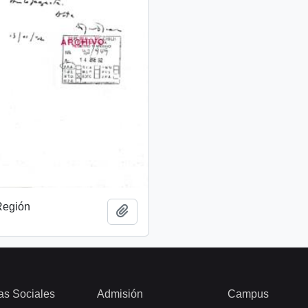
 Región
Add to clipboard
as Sociales
Admisión
Campus