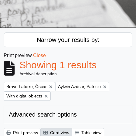
Narrow your results by:
Print preview
Close
Showing 1 results
Archival description
Remove filter:
Remove filter:
Bravo Latorre, Óscar
Aylwin Azócar, Patricio
Remove filter:
With digital objects
Advanced search options
Print preview
Card view
Table view