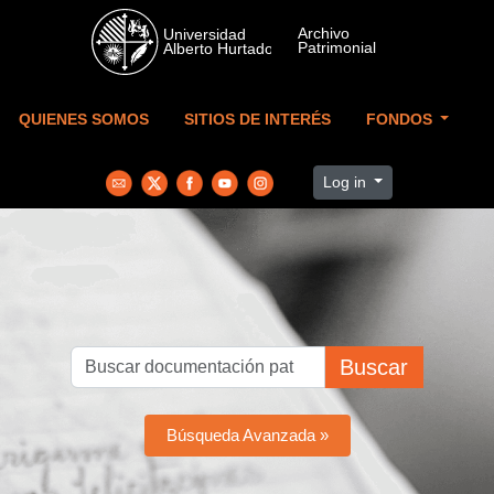
Skip to main content
QUIENES SOMOS
SITIOS DE INTERÉS
FONDOS
Log in
Buscar
Búsqueda Avanzada »