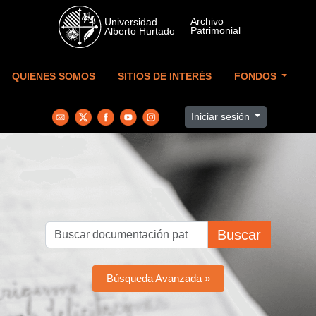
Skip to main content
QUIENES SOMOS
SITIOS DE INTERÉS
FONDOS
Iniciar sesión
Buscar
Búsqueda Avanzada »