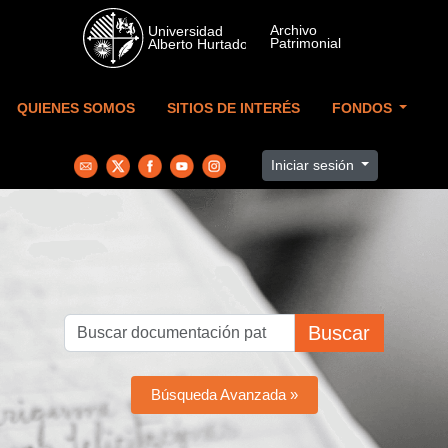
Skip to main content
QUIENES SOMOS
SITIOS DE INTERÉS
FONDOS
Iniciar sesión
Buscar
Búsqueda Avanzada »