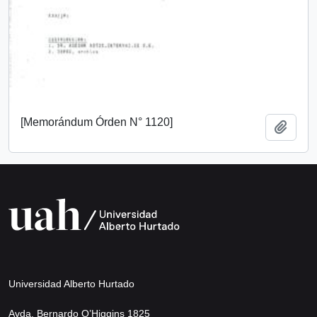
[Memorándum Órden N° 1120]
Añadi
Universidad Alberto Hurtado
Avda. Bernardo O’Higgins 1825