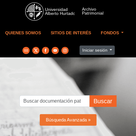
Skip to main content
QUIENES SOMOS
SITIOS DE INTERÉS
FONDOS
Iniciar sesión
Buscar
Búsqueda Avanzada »