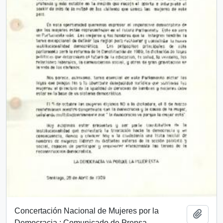
Concertación Nacional de Mujeres por la
Añadi
Democracia : Comunicado de Prensa