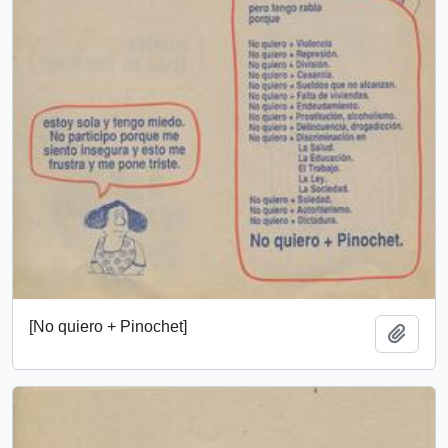
[No quiero + Pinochet]
Añadi