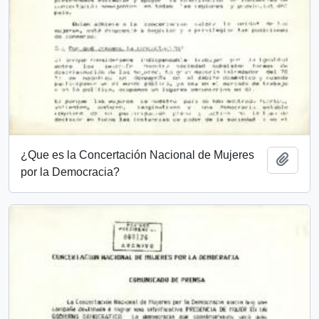
¿Que es la Concertación Nacional de Mujeres
Añadi
por la Democracia?