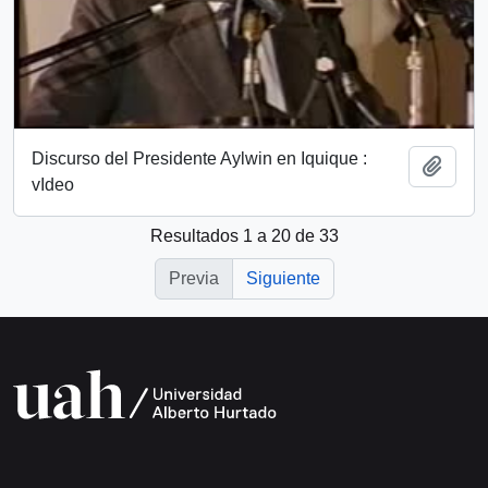
Discurso del Presidente Aylwin en Iquique :
Añadi
vIdeo
Resultados 1 a 20 de 33
Previa
Siguiente