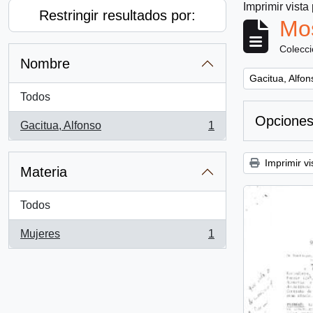
Imprimir vista
Restringir resultados por:
Mos
Colecc
Nombre
Remove filter:
Gacitua, Alfon
Todos
Opciones
Gacitua, Alfonso
1
, 1 resultados
Imprimir vi
Materia
Todos
Mujeres
1
, 1 resultados