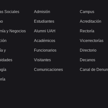
as Sociales
Admisión
Campus
ho
Estudiantes
Acreditación
mía y Negocios
Alumni UAH
Rectoría
ción
Académicos
Vicerrectorías
ía y
Funcionarios
Directorio
idades
Visitantes
Decanos
ogía
Comunicaciones
Canal de Denun
ería