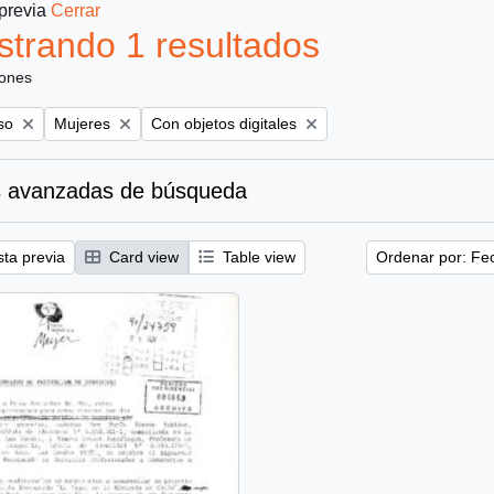
 previa
Cerrar
trando 1 resultados
iones
Remove filter:
Remove filter:
so
Mujeres
Con objetos digitales
 avanzadas de búsqueda
sta previa
Card view
Table view
Ordenar por: Fe