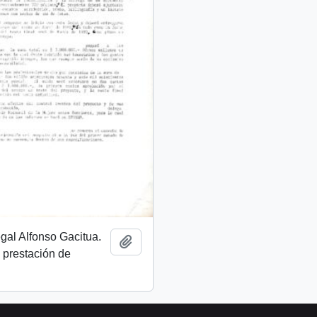
egal Alfonso Gacitua.
Añadir al portapapeles
 prestación de