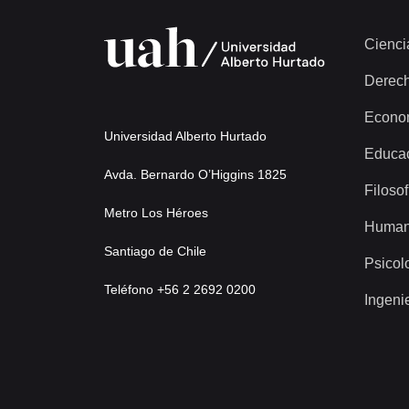
Cienci
Derec
Econo
Universidad Alberto Hurtado
Educa
Avda. Bernardo O’Higgins 1825
Filosof
Metro Los Héroes
Human
Santiago de Chile
Psicol
Teléfono +56 2 2692 0200
Ingeni