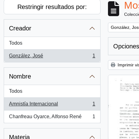
Mos
Restringir resultados por:
Colecc
Remove filter:
Creador
González, Jos
Todos
Opciones
González, José
1
, 1 resultados
Imprimir vi
Nombre
Todos
Amnistía Internacional
1
, 1 resultados
Chanfreau Oyarce, Alfonso René
1
, 1 resultados
Materia