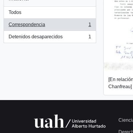
Todos
Correspondencia
1
, 1 resultados
Detenidos desaparecidos
1
, 1 resultados
[En relació
Chanfreau]
Cienci
Derec