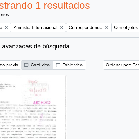
trando 1 resultados
iones
Remove filter:
Remove filter:
Remove filte
é
Amnistía Internacional
Correspondencia
Con objetos 
 avanzadas de búsqueda
sta previa
Card view
Table view
Ordenar por: Fe