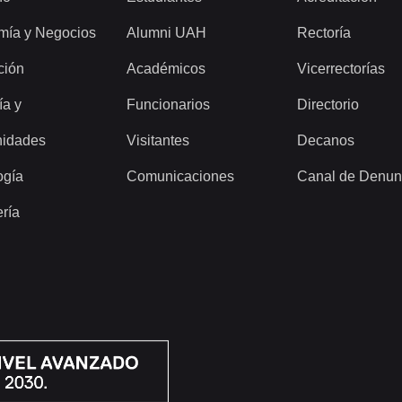
mía y Negocios
Alumni UAH
Rectoría
ción
Académicos
Vicerrectorías
ía y
Funcionarios
Directorio
idades
Visitantes
Decanos
ogía
Comunicaciones
Canal de Denun
ería