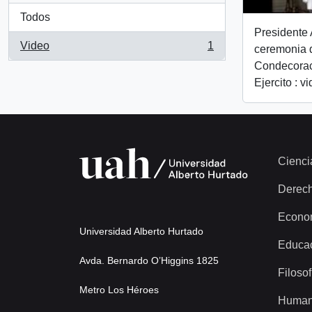
Todos
Presidente 
Video
1
ceremonia 
, 1 resultados
Condecorac
Ejercito : v
Cienci
Derec
Econo
Universidad Alberto Hurtado
Educa
Avda. Bernardo O’Higgins 1825
Filosof
Metro Los Héroes
Human