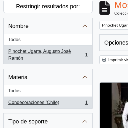
Mos
Restringir resultados por:
Colecc
Remove filter:
Nombre
Pinochet Ugar
Todos
Opciones
Pinochet Ugarte, Augusto José
1
, 1 resultados
Ramón
Imprimir vi
Materia
Todos
Condecoraciones (Chile)
1
, 1 resultados
Tipo de soporte