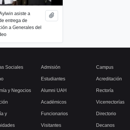
Aylwin asiste a
Añadir al portapapeles
de entrega de
ión a Generales del
ideo
as Sociales
Admisión
Campus
ho
Estudiantes
Acreditación
mía y Negocios
Alumni UAH
Rectoría
ción
Académicos
Vicerrectorías
ía y
Funcionarios
Directorio
idades
Visitantes
Decanos