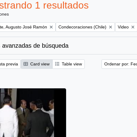
trando 1 resultados
iones
Remove filter:
Remove fil
te, Augusto José Ramón
Condecoraciones (Chile)
Video
 avanzadas de búsqueda
sta previa
Card view
Table view
Ordenar por: Fe