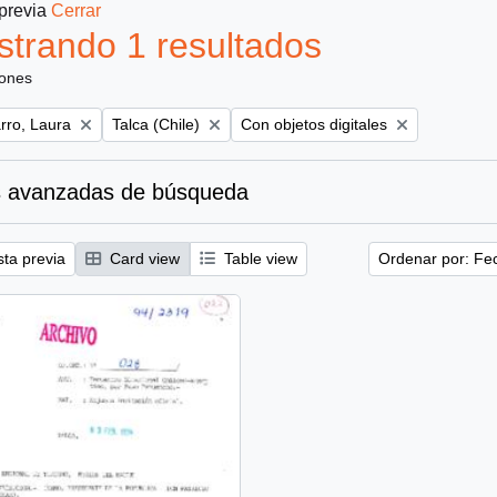
 previa
Cerrar
trando 1 resultados
iones
Remove filter:
Remove filter:
ro, Laura
Talca (Chile)
Con objetos digitales
 avanzadas de búsqueda
sta previa
Card view
Table view
Ordenar por: Fe