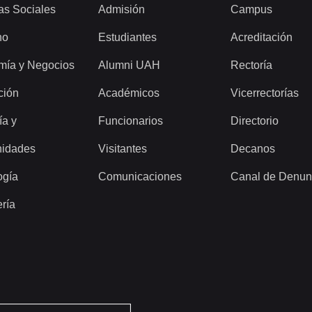
as Sociales
Admisión
Campus
ho
Estudiantes
Acreditación
mía y Negocios
Alumni UAH
Rectoría
ción
Académicos
Vicerrectorías
ía y
Funcionarios
Directorio
idades
Visitantes
Decanos
ogía
Comunicaciones
Canal de Denun
ería