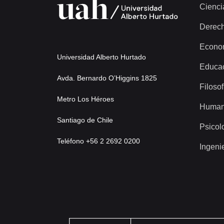
Cienci
Derec
Econo
Universidad Alberto Hurtado
Educa
Avda. Bernardo O’Higgins 1825
Filosof
Metro Los Héroes
Human
Santiago de Chile
Psicol
Teléfono +56 2 2692 0200
Ingeni