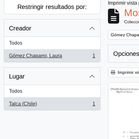
Imprimir vista
Restringir resultados por:
Mos
Colecc
Creador
Remove filter:
Gómez Chapar
Todos
Opciones
Gómez Chaparro, Laura
1
, 1 resultados
Imprimir vi
Lugar
Todos
Talca (Chile)
1
, 1 resultados