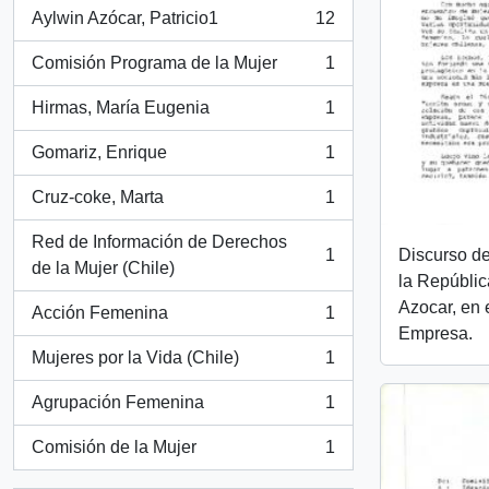
Aylwin Azócar, Patricio1
12
, 12 resultados
Comisión Programa de la Mujer
1
, 1 resultados
Hirmas, María Eugenia
1
, 1 resultados
Gomariz, Enrique
1
, 1 resultados
Cruz-coke, Marta
1
, 1 resultados
Red de Información de Derechos
1
Discurso de
, 1 resultados
de la Mujer (Chile)
la Repúblic
Azocar, en 
Acción Femenina
1
, 1 resultados
Empresa.
Mujeres por la Vida (Chile)
1
, 1 resultados
Agrupación Femenina
1
, 1 resultados
Comisión de la Mujer
1
, 1 resultados