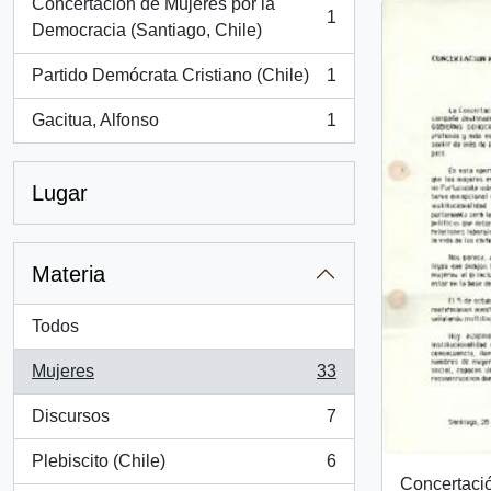
Concertación de Mujeres por la
1
, 1 resultados
Democracia (Santiago, Chile)
Partido Demócrata Cristiano (Chile)
1
, 1 resultados
Gacitua, Alfonso
1
, 1 resultados
Lugar
Materia
Todos
Mujeres
33
, 33 resultados
Discursos
7
, 7 resultados
Plebiscito (Chile)
6
, 6 resultados
Concertaci