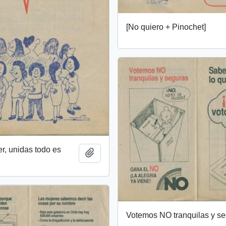
[No quiero + Pinochet]
r, unidas todo es
Añadir al portapapeles
Votemos NO tranquilas y s