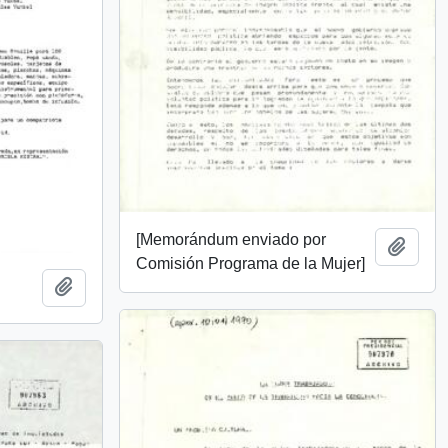
[Memorándum enviado por
Añadi
Comisión Programa de la Mujer]
Añadir al portapapeles