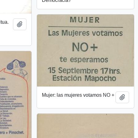
Democracia?
itua.
Añadir al portapapeles
Mujer: las mujeres votamos NO +
Añadi