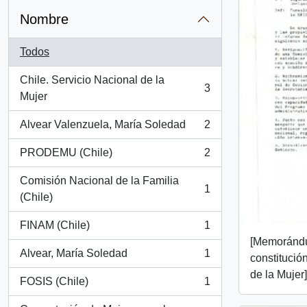
Nombre
Todos
Chile. Servicio Nacional de la
3
, 3 resultados
Mujer
Alvear Valenzuela, María Soledad
2
, 2 resultados
PRODEMU (Chile)
2
, 2 resultados
Comisión Nacional de la Familia
1
, 1 resultados
(Chile)
FINAM (Chile)
1
, 1 resultados
[Memorándu
Alvear, María Soledad
1
constitució
, 1 resultados
de la Mujer]
FOSIS (Chile)
1
, 1 resultados