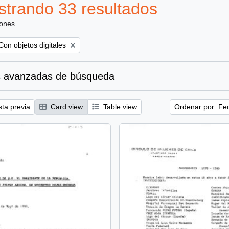
trando 33 resultados
iones
Remove filter:
Con objetos digitales
 avanzadas de búsqueda
sta previa
Card view
Table view
Ordenar por: Fe