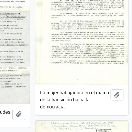
La mujer trabajadora en el marco
Añadi
de la transición hacia la
democracia.
tudes
Añadir al portapapeles