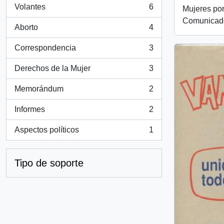
Volantes
6
Mujeres por
, 6 resultados
Comunicad
Aborto
4
, 4 resultados
Correspondencia
3
, 3 resultados
Derechos de la Mujer
3
, 3 resultados
Memorándum
2
, 2 resultados
Informes
2
, 2 resultados
Aspectos políticos
1
, 1 resultados
Tipo de soporte