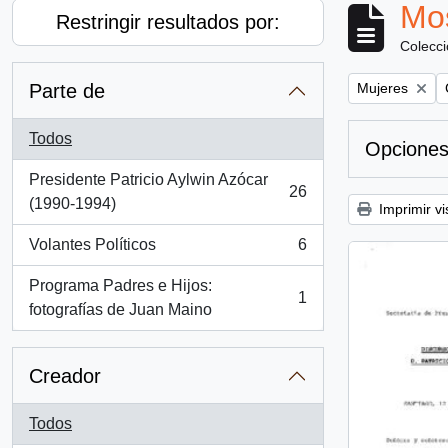
Mos
Restringir resultados por:
Colecc
Remove filter:
Parte de
Mujeres
Todos
Opciones
Presidente Patricio Aylwin Azócar
26
, 26 resultados
(1990-1994)
Imprimir vi
Volantes Políticos
6
, 6 resultados
Programa Padres e Hijos:
1
, 1 resultados
fotografías de Juan Maino
Creador
Todos