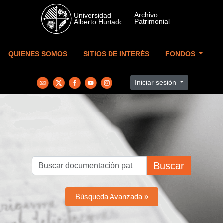
Skip to main content
QUIENES SOMOS
SITIOS DE INTERÉS
FONDOS
Iniciar sesión
Buscar
Búsqueda Avanzada »