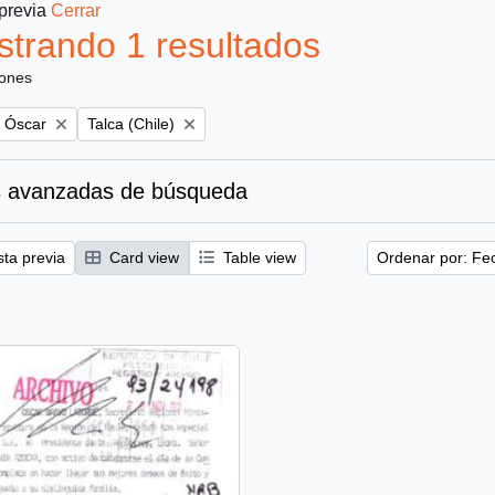
 previa
Cerrar
trando 1 resultados
iones
Remove filter:
, Óscar
Talca (Chile)
 avanzadas de búsqueda
sta previa
Card view
Table view
Ordenar por: Fe