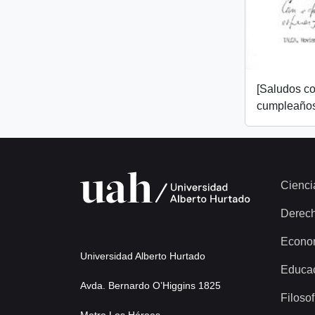
[Saludos co
cumpleaños
Cienci
Derec
Econo
Universidad Alberto Hurtado
Educa
Avda. Bernardo O’Higgins 1825
Filosof