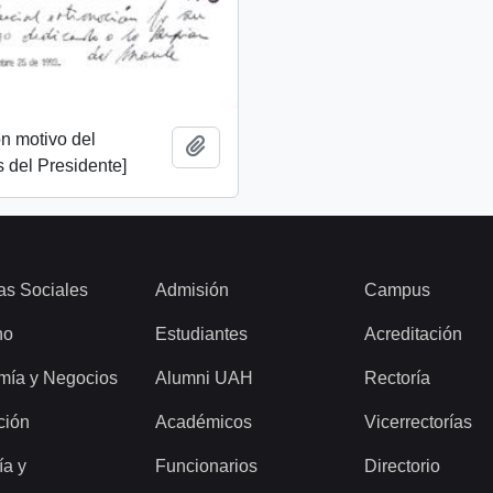
n motivo del
Añadir al portapapeles
 del Presidente]
as Sociales
Admisión
Campus
ho
Estudiantes
Acreditación
mía y Negocios
Alumni UAH
Rectoría
ción
Académicos
Vicerrectorías
ía y
Funcionarios
Directorio