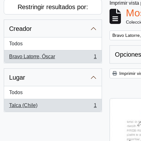
Imprimir vista
Restringir resultados por:
Mos
Colecc
Creador
Remove filter:
Bravo Latorre
Todos
Opciones
Bravo Latorre, Óscar
1
, 1 resultados
Imprimir vi
Lugar
Todos
Talca (Chile)
1
, 1 resultados