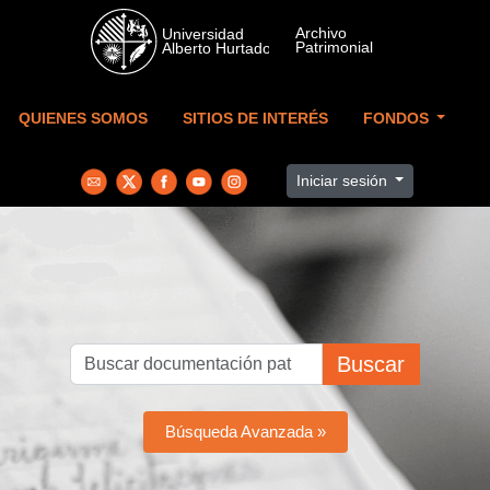
Skip to main content
QUIENES SOMOS
SITIOS DE INTERÉS
FONDOS
Iniciar sesión
Buscar
Búsqueda Avanzada »