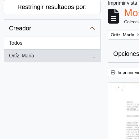
Imprimir vista
Restringir resultados por:
Mos
Colecc
Creador
Remove filter:
Ortíz, María
Todos
Opciones
Ortíz, María
1
, 1 resultados
Imprimir vi