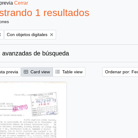
 previa
Cerrar
trando 1 resultados
iones
Remove filter:
Con objetos digitales
 avanzadas de búsqueda
sta previa
Card view
Table view
Ordenar por: Fe