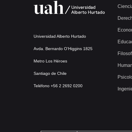
Cienci
Derec
Econo
Universidad Alberto Hurtado
Educa
Avda. Bernardo O’Higgins 1825
Filosof
Metro Los Héroes
Human
Santiago de Chile
Psicol
Teléfono +56 2 2692 0200
Ingeni