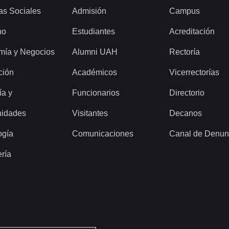
as Sociales
Admisión
Campus
ho
Estudiantes
Acreditación
mía y Negocios
Alumni UAH
Rectoría
ción
Académicos
Vicerrectorías
ía y
Funcionarios
Directorio
idades
Visitantes
Decanos
ogía
Comunicaciones
Canal de Denun
ería