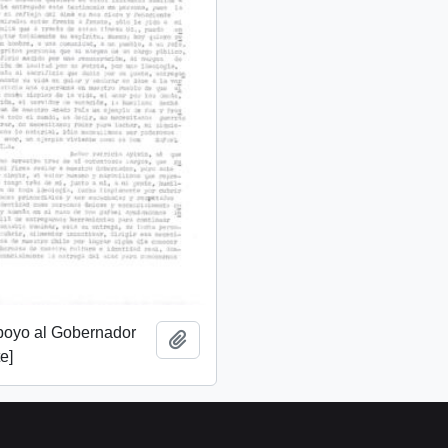
apoyo al Gobernador
Añadir al portapapeles
e]