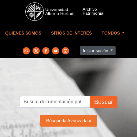
Skip to main content
QUIENES SOMOS
SITIOS DE INTERÉS
FONDOS
Iniciar sesión
Buscar
Búsqueda Avanzada »