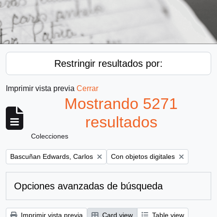
Restringir resultados por:
Imprimir vista previa
Cerrar
Mostrando 5271
resultados
Colecciones
Remove filter:
Remove filter:
Bascuñan Edwards, Carlos
Con objetos digitales
Opciones avanzadas de búsqueda
Imprimir vista previa
Card view
Table view