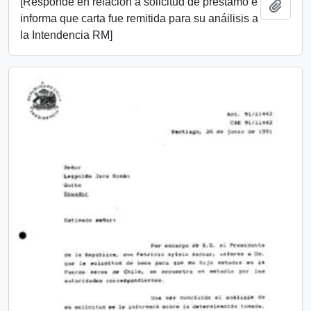
[Responde en relación a solicitud de préstamo e
Añadi
informa que carta fue remitida para su anáilisis a
la Intendencia RM]