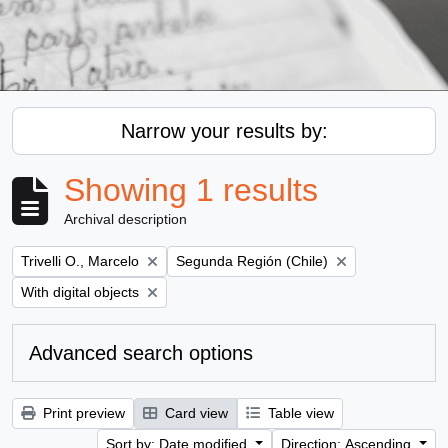
Narrow your results by:
Showing 1 results
Archival description
Remove filter:
Remove filter:
Trivelli O., Marcelo
Segunda Región (Chile)
Remove filter:
With digital objects
Advanced search options
Print preview
Card view
Table view
Sort by: Date modified
Direction: Ascending