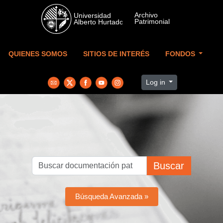
Skip to main content
QUIENES SOMOS
SITIOS DE INTERÉS
FONDOS
Log in
Buscar
Búsqueda Avanzada »