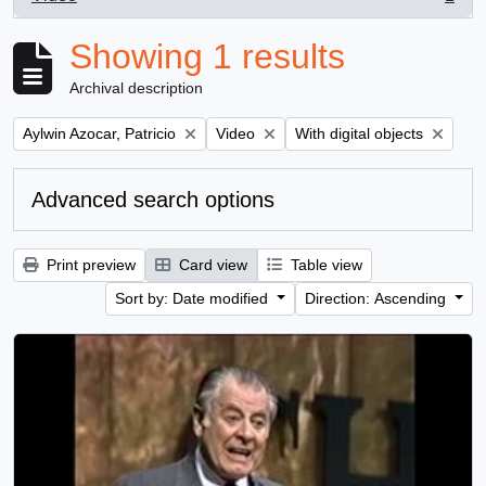
, 1 results
Showing 1 results
Archival description
Remove filter:
Remove filter:
Remove filter:
Aylwin Azocar, Patricio
Video
With digital objects
Advanced search options
Print preview
Card view
Table view
Sort by: Date modified
Direction: Ascending