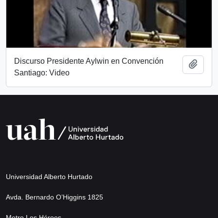
Discurso Presidente Aylwin en Convención
Add t
Santiago: Video
Universidad Alberto Hurtado
Avda. Bernardo O’Higgins 1825
Metro Los Héroes