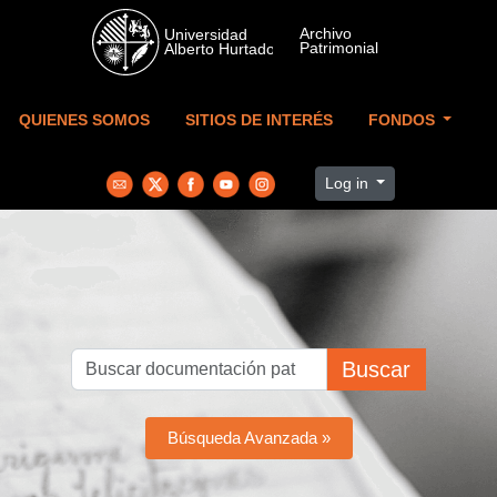
Skip to main content
QUIENES SOMOS
SITIOS DE INTERÉS
FONDOS
Log in
Buscar
Búsqueda Avanzada »