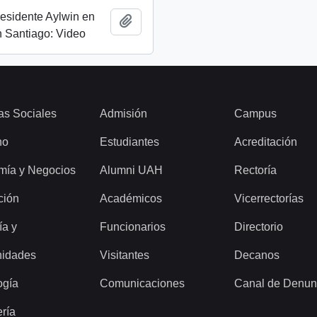
esidente Aylwin en
Add to clipboard
 Santiago: Video
as Sociales
Admisión
Campus
ho
Estudiantes
Acreditación
mía y Negocios
Alumni UAH
Rectoría
ción
Académicos
Vicerrectorías
ía y
Funcionarios
Directorio
idades
Visitantes
Decanos
ogía
Comunicaciones
Canal de Denun
ería