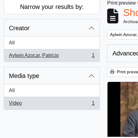
Print preview
Narrow your results by:
Sho
Archiva
Creator
Remove filter:
Aylwin Azocar,
All
Advanced
Aylwin Azocar, Patricio
1
, 1 results
Print previ
Media type
All
Video
1
, 1 results