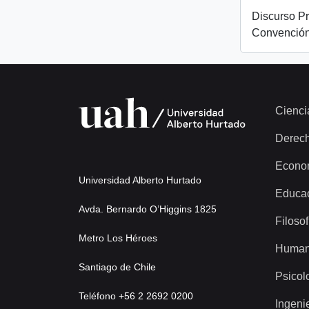
Discurso Pr
Convención
Cienci
Derec
Econo
Universidad Alberto Hurtado
Educa
Avda. Bernardo O’Higgins 1825
Filosof
Metro Los Héroes
Human
Santiago de Chile
Psicol
Teléfono +56 2 2692 0200
Ingeni