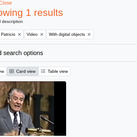
Close
wing 1 results
l description
Remove filter:
Remove filter:
 Patricio
Video
With digital objects
 search options
ew
Card view
Table view