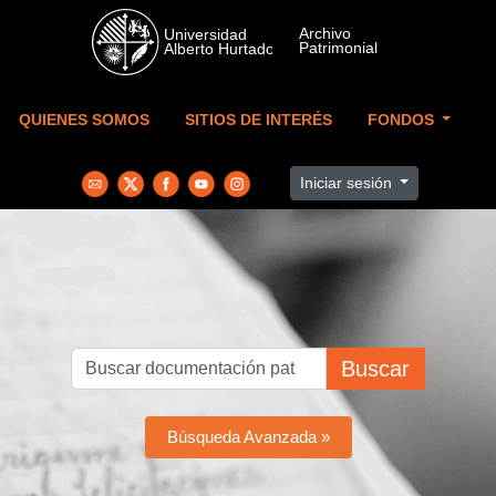
Skip to main content
QUIENES SOMOS
SITIOS DE INTERÉS
FONDOS
Iniciar sesión
Buscar
Búsqueda Avanzada »