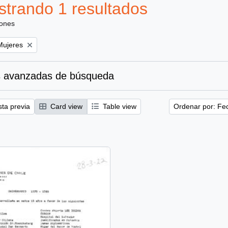
trando 1 resultados
iones
emove filter:
Mujeres
 avanzadas de búsqueda
sta previa
Card view
Table view
Ordenar por: Fe