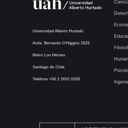
Cienci
Derec
Econo
Universidad Alberto Hurtado
Educa
Avda. Bernardo O’Higgins 1825
Filosof
Metro Los Héroes
Human
Santiago de Chile
Psicol
Teléfono +56 2 2692 0200
Ingeni