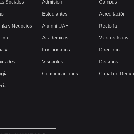
as Sociales
Admisión
Campus
ho
Estudiantes
Acreditación
mía y Negocios
Alumni UAH
Rectoría
ción
Académicos
Vicerrectorías
ía y
Funcionarios
Directorio
idades
Visitantes
Decanos
ogía
Comunicaciones
Canal de Denun
ería