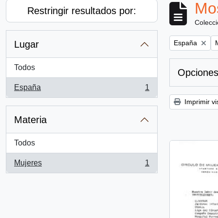
Mos
Restringir resultados por:
Colecc
Remove filter:
R
Lugar
España
Todos
Opciones
España
1
, 1 resultados
Imprimir vi
Materia
Todos
Mujeres
1
, 1 resultados