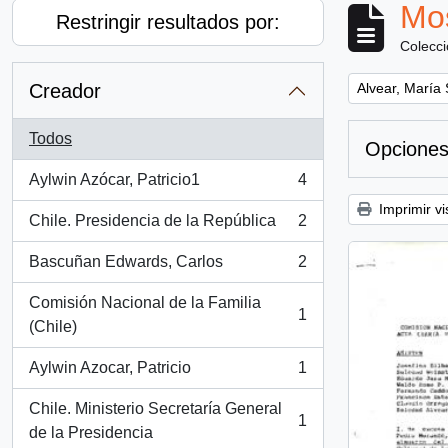
Mos
Restringir resultados por:
Colecc
Remove filter:
Creador
Alvear, María
Todos
Opciones
Aylwin Azócar, Patricio1
4
, 4 resultados
Imprimir vi
Chile. Presidencia de la República
2
, 2 resultados
Bascuñan Edwards, Carlos
2
, 2 resultados
Comisión Nacional de la Familia
1
, 1 resultados
(Chile)
Aylwin Azocar, Patricio
1
, 1 resultados
Chile. Ministerio Secretaría General
1
, 1 resultados
de la Presidencia