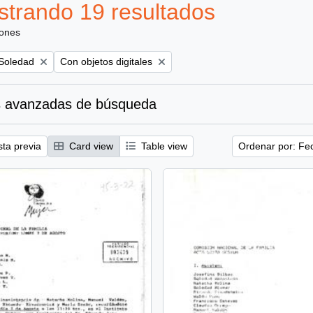
trando 19 resultados
iones
Remove filter:
 Soledad
Con objetos digitales
 avanzadas de búsqueda
sta previa
Card view
Table view
Ordenar por: Fe