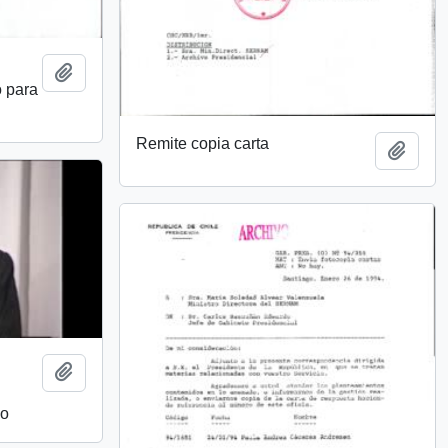
Añadir al portapapeles
o para
Remite copia carta
Añadi
Añadir al portapapeles
eo