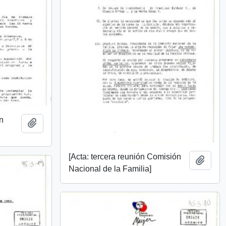
n
Añadir al portapapeles
[Acta: tercera reunión Comisión
Añadi
Nacional de la Familia]