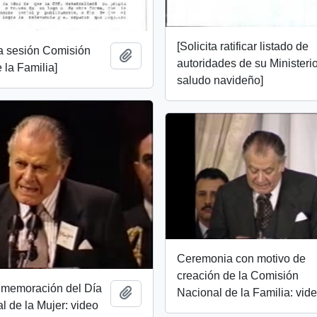
[Solicita ratificar listado de
ta sesión Comisión
Añadir al portapapeles
autoridades de su Ministeri
 la Familia]
saludo navideño]
Ceremonia con motivo de
creación de la Comisión
nmemoración del Día
Añadir al portapapeles
Nacional de la Familia: vid
al de la Mujer: video