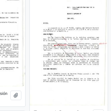
isión
Añadir al portapapeles