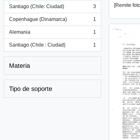
[Remite fot
Santiago (Chile: Ciudad)
3
, 3 resultados
Copenhague (Dinamarca)
1
, 1 resultados
Alemania
1
, 1 resultados
Santiago (Chile : Ciudad)
1
, 1 resultados
Materia
Tipo de soporte