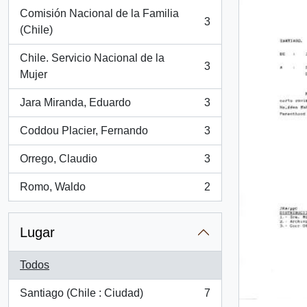
Comisión Nacional de la Familia
3
, 3 resultados
(Chile)
Chile. Servicio Nacional de la
3
, 3 resultados
Mujer
Jara Miranda, Eduardo
3
, 3 resultados
Coddou Placier, Fernando
3
, 3 resultados
Orrego, Claudio
3
, 3 resultados
Romo, Waldo
2
, 2 resultados
Lugar
Todos
Santiago (Chile : Ciudad)
7
, 7 resultados