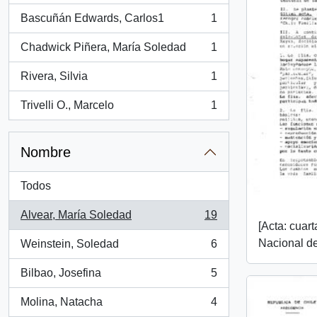
Bascuñán Edwards, Carlos1
1
, 1 resultados
Chadwick Piñera, María Soledad
1
, 1 resultados
Rivera, Silvia
1
, 1 resultados
Trivelli O., Marcelo
1
, 1 resultados
Nombre
Todos
Alvear, María Soledad
19
, 19 resultados
[Acta: cuar
Nacional de
Weinstein, Soledad
6
, 6 resultados
Bilbao, Josefina
5
, 5 resultados
Molina, Natacha
4
, 4 resultados